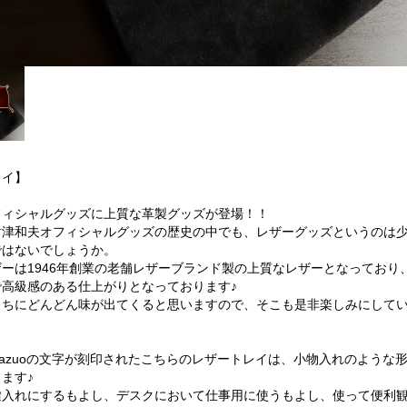
レイ】
フィシャルグッズに上質な革製グッズが登場！！
財津和夫オフィシャルグッズの歴史の中でも、レザーグッズというのは
ではないでしょうか。
ーは1946年創業の老舗レザーブランド製の上質なレザーとなっており
で高級感のある仕上がりとなっております♪
うちにどんどん味が出てくると思いますので、そこも是非楽しみにして
！
su Kazuoの文字が刻印されたこちらのレザートレイは、小物入れのような
ます♪
鍵入れにするもよし、デスクにおいて仕事用に使うもよし、使って便利