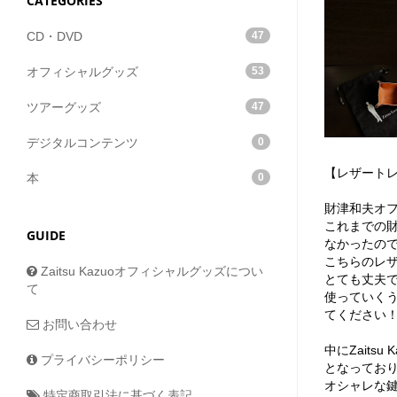
CATEGORIES
CD・DVD
47
オフィシャルグッズ
53
ツアーグッズ
47
デジタルコンテンツ
0
【レザート
本
0
財津和夫オ
これまでの
GUIDE
なかったの
こちらのレザ
Zaitsu Kazuoオフィシャルグッズについ
とても丈夫
て
使っていく
てください
お問い合わせ
中にZait
プライバシーポリシー
となっており
オシャレな
特定商取引法に基づく表記