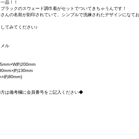
な一品！！
にブラックのスウェード調巾着がセットでついてきちゃうんです！
津さんの名前が刻印されていて、シンプルで洗練されたデザインになて
してみてください♪
】
ャメル
5mm×W約200mm
0mm×約130mm
m×約80mm)
の方は備考欄に会員番号をご記入ください◆