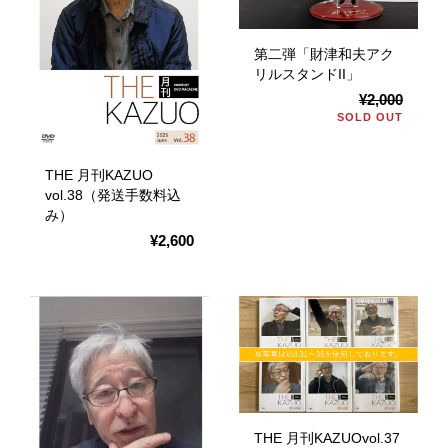
第二弾「財津和夫アク
リルスタンドII」
¥2,000
SOLD OUT
THE 月刊KAZUO
vol.38（発送手数料込
み）
¥2,600
THE 月刊KAZUOvol.37