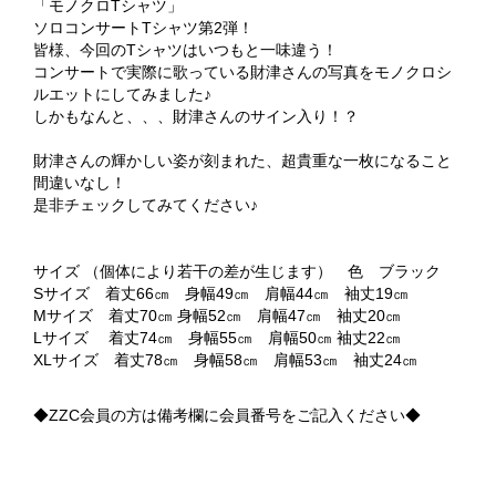
「モノクロTシャツ」
ソロコンサートTシャツ第2弾！
皆様、今回のTシャツはいつもと一味違う！
コンサートで実際に歌っている財津さんの写真をモノクロシ
ルエットにしてみました♪
しかもなんと、、、財津さんのサイン入り！？
財津さんの輝かしい姿が刻まれた、超貴重な一枚になること
間違いなし！
是非チェックしてみてください♪
サイズ （個体により若干の差が生じます） 色 ブラック
Sサイズ 着丈66㎝ 身幅49㎝ 肩幅44㎝ 袖丈19㎝
Mサイズ 着丈70㎝ 身幅52㎝ 肩幅47㎝ 袖丈20㎝
Lサイズ 着丈74㎝ 身幅55㎝ 肩幅50㎝ 袖丈22㎝
XLサイズ 着丈78㎝ 身幅58㎝ 肩幅53㎝ 袖丈24㎝
◆ZZC会員の方は備考欄に会員番号をご記入ください◆